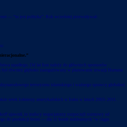
nei — “to jest polityka”. Rok wcześniej przewidywał:
u:
nieracjonalne.”
państwa upadłego. Od lat Iran należy do głównych sponsorów
ran był również głęboko zaangażowany w planowanie inwazji Hamasu
iędzynarodowego terroryzmu islamskiego i ważnego sprawcę globalnej
kże setek żołnierzy amerykańskich w Iraku w latach 2003–2011.
koff ujawnił, że irańscy negocjatorzy rozpoczęli rozmowy od
nego do produkcji broni — dla 11 bomb nuklearnych “w ciągu