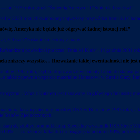
— od 1979 roku groził “Śmiercią Ameryce” i “Śmiercią Izraelowi”.
głosił w 2023 roku zlikwidowany najwyższy przywódca Iranu Ali Chame
ię, Ameryka nie będzie już odgrywać żadnej istotnej roli.”
 że Izrael “zostanie zmieciony z mapy”.
Rafsandżani powiedział podczas “Dnia Al-Kuds”, 14 grudnia 2001 rok
ela zniszczy wszystko… Rozważanie takiej ewentualności nie jest 
zbollah w 1982 roku, szybko doprowadził wspaniały Liban do statusu 
du, a także zapewnia wsparcie materialne Hamasowi w Strefie Gazy. I
terroryzmu”. Wraz z Katarem jest uznawany za głównego finansistę m
machu na koszary piechoty morskiej USA w Bejrucie w 1983 roku, a ta
nie Stanów Zjednoczonych.
n stara się zdobyć broń nuklearną. Specjalny wysłannik USA Steve Wit
 do 60% — co oznacza kilka dni do osiągnięcia poziomu 90%, potrzeb