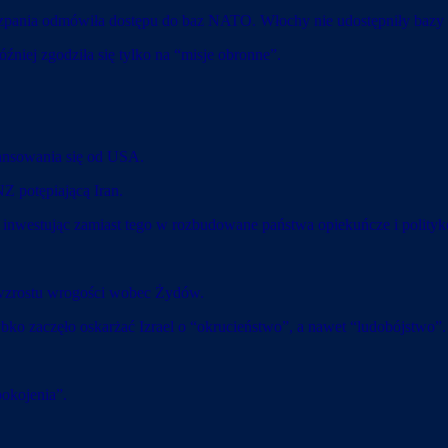
szpania odmówiła dostępu do baz NATO. Włochy nie udostępniły bazy w 
niej zgodziła się tylko na “misje obronne”.
ansowania się od USA.
Z potępiającą Iran.
 inwestując zamiast tego w rozbudowane państwa opiekuńcze i polityk
o wzrostu wrogości wobec Żydów.
o zaczęło oskarżać Izrael o “okrucieństwo”, a nawet “ludobójstwo”.
pokojenia”.