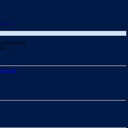
padkowi.
ii Reunion’68,
ne.
union-68
.