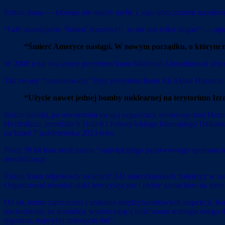
Reżim Iranu — którego nie należy mylić z jego udręczonym narodem 
“Gdy skandujecie ‘Śmierć Ameryce!’, to nie jest tylko slogan” — o
“Śmierć Ameryce nastąpi. W nowym porządku, o którym mów
W 2008 roku ówczesny prezydent Iranu Mahmud Ahmadineżad obiecał,
Tak zwany “umiarkowany” były prezydent Iranu Ali Akbar Haszemi 
“Użycie nawet jednej bomby nuklearnej na terytorium Izra
Reżim irański, po utworzeniu swojej organizacji terrorystycznej He
Hezbollahu, jemeńskich Hutich i Palestyńskiego Islamskiego Dżiha
na Izrael 7 października 2023 roku.
Przez 39 lat Iran nosił miano “największego państwowego sponsora 
destabilizacji.
Reżim Iranu odpowiada za śmierć 241 amerykańskich żołnierzy w za
Organizował również ataki terrorystyczne i próby zamachów na tere
Od lat, mimo zaprzeczeń i unikania międzynarodowych inspekcji, Ira
stwierdzenia, że posiadają wystarczającą ilość uranu wzbogaconego
tygodnia, najwyżej dziesięciu dni”.