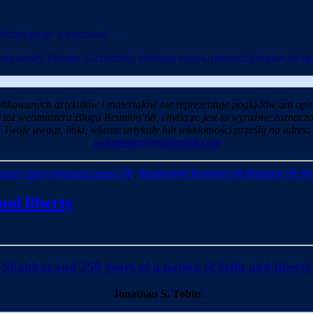
ilizacyjnego wymazania”.
przywódcy Europy Zachodniej, zdaniem autora, prowadzą region ku u
likowanych artykułów i materiałów nie reprezentuje poglądów ani opin
i też webmastera Blogu Reunion’68, chyba ze jest to wyraźnie zaznaczo
Twoje uwagi, linki, własne artykuły lub wiadomości prześlij na adres:
webmaster@reunion68.com
kszy blog emigracji marca’68
,
Reunion68 Reunion 68 Reunion’68 Re
and liberty
Shabbat and 250 years of a nation of faith and liberty
Jonathan S. Tobin