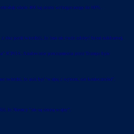
l kontroluje około 460 kg uranu wzbogaconego do 60%.
obu partii twierdzili, że Iran nie może zdobyć broni nuklearnej,
ięcia” JCPOA. Anulowanie porozumienia przez Trumpa było
r twierdzi, że atak był “wojną z wyboru, nie konieczności”.
ił, że Niemcy “nie są stroną wojny”.