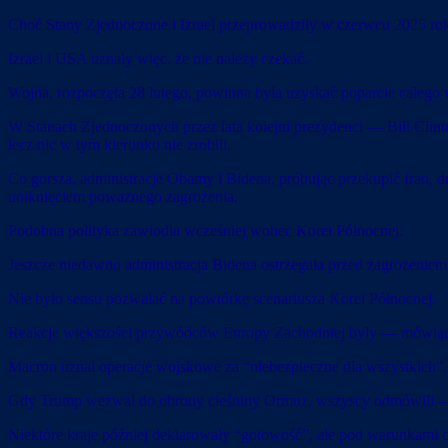
Choć Stany Zjednoczone i Izrael przeprowadziły w czerwcu 2025 roku
Izrael i USA uznały więc, że nie należy czekać.
Wojna, rozpoczęta 28 lutego, powinna była uzyskać poparcie całego w
W Stanach Zjednoczonych przez lata kolejni prezydenci — Bill Clinto
lecz nic w tym kierunku nie zrobili.
Co gorsza, administracje Obamy i Bidena, próbując przekupić Iran
uniknięciem poważnego zagrożenia.
Podobna polityka zawiodła wcześniej wobec Korei Północnej.
Jeszcze niedawno administracja Bidena ostrzegała przed zagrożeniem 
Nie było sensu pozwalać na powtórkę scenariusza Korei Północnej.
Reakcje większości przywódców Europy Zachodniej były — mówiąc j
Macron uznał operacje wojskowe za “niebezpieczne dla wszystkich”.
Gdy Trump wezwał do obrony cieśniny Ormuz, wszyscy odmówili — m
Niektóre kraje później deklarowały “gotowość”, ale pod warunkami