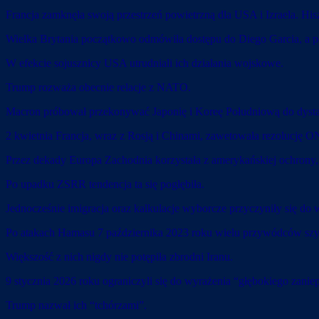
Francja zamknęła swoją przestrzeń powietrzną dla USA i Izraela. Hi
Wielka Brytania początkowo odmówiła dostępu do Diego Garcia, a póź
W efekcie sojusznicy USA utrudniali ich działania wojskowe.
Trump rozważa obecnie relacje z NATO.
Macron próbował przekonywać Japonię i Koreę Południową do dyst
2 kwietnia Francja, wraz z Rosją i Chinami, zawetowała rezolucję ON
Przez dekady Europa Zachodnia korzystała z amerykańskiej ochrony,
Po upadku ZSRR tendencja ta się pogłębiła.
Jednocześnie imigracja oraz kalkulacje wyborcze przyczyniły się d
Po atakach Hamasu 7 października 2023 roku wielu przywódców szybk
Większość z nich nigdy nie potępiła zbrodni Iranu.
9 stycznia 2026 roku ograniczyli się do wyrażenia “głębokiego zanie
Trump nazwał ich “tchórzami”.