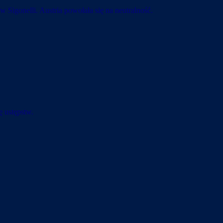
Sigonelli. Austria powołała się na neutralność.
ę ustępstw.