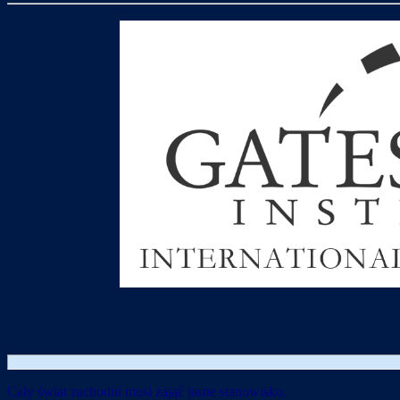
Cały świat zachodni musi zająć jasne stanowisko.