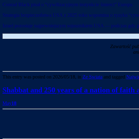
Conrad Black pisał o “cywilizacyjnym instynkcie śmierci” Europy.
Strategia bezpieczeństwa USA z 2025 roku wspomina o ryzyku “cyw
Izrael pozostaje najpewniejszym sojusznikiem USA — podczas gdy 
Zawartość pub
an
This entry was posted on 2026/05/18, in
Ze Swiata
and tagged
Najwie
Shabbat and 250 years of a nation of faith 
May
18