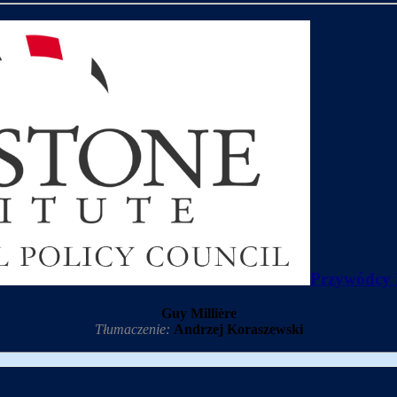
Przywódcy 
Guy Millière
Tłumaczenie:
Andrzej Koraszewski