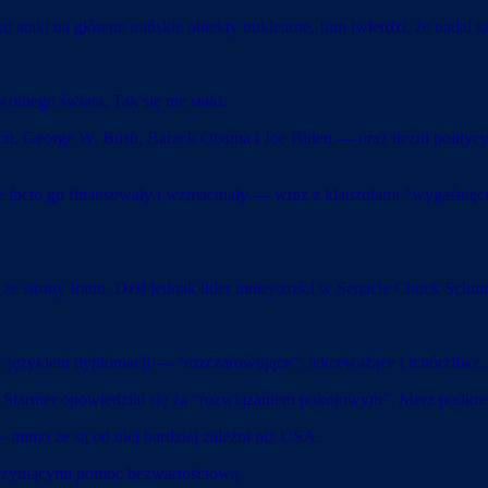
 ataki na główne irańskie obiekty nuklearne, Iran twierdzi, że nada
olnego świata. Tak się nie stało.
n, George W. Bush, Barack Obama i Joe Biden — oraz liczni politycy z 
, de facto go finansowały i wzmacniały — wraz z klauzulami “wygaśn
ze strony Iranu. Dziś jednak lider mniejszości w Senacie Chuck Schume
ęzykiem dyplomacji — “rozczarowujące”: lekceważące i tchórzliwe.
 Starmer opowiedział się za “rozwiązaniem pokojowym”. Merz podkreśl
imo że są od niej bardziej zależni niż USA.
 czyniącymi pomoc bezwartościową.