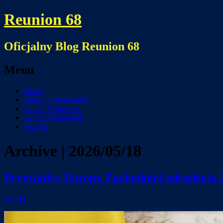
Reunion 68
Oficjalny Blog Reunion 68
Menu
Skip
Home
to
Biuletyn Reunion68
content
Słowo Żydowskie
Artysci Reunion68
Książki
Archive | 2026/05/18
Przywódcy Europy Zachodniej zdradzają
May
18