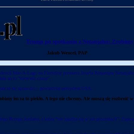
Trump po spotkaniu z Netanjahu: Zrobimy Ha
Jakub Wencel, PAP
encji Mar-A-Lago na Florydzie premiera Izraela Binjamina Netanjah
ała na to “niewiele czasu”.
 jak to się sprawdzi – powiedział prezydent USA.
 – zrobimy im za to piekło. A tego nie chcemy. Ale muszą się rozbroić
o Brzegu Jordanu, z którą “nie zgadza się w stu procentach”. Zapowi