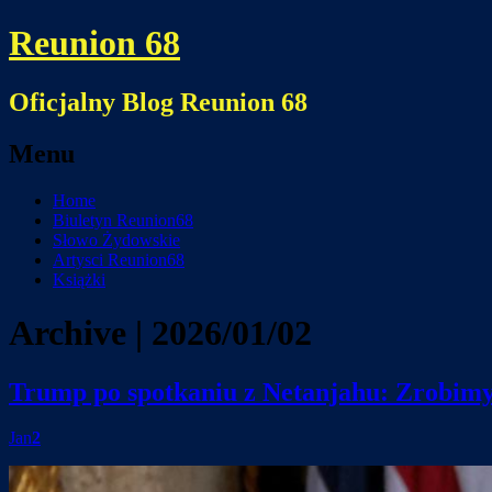
Reunion 68
Oficjalny Blog Reunion 68
Menu
Skip
Home
to
Biuletyn Reunion68
content
Słowo Żydowskie
Artysci Reunion68
Książki
Archive | 2026/01/02
Trump po spotkaniu z Netanjahu: Zrobimy H
Jan
2