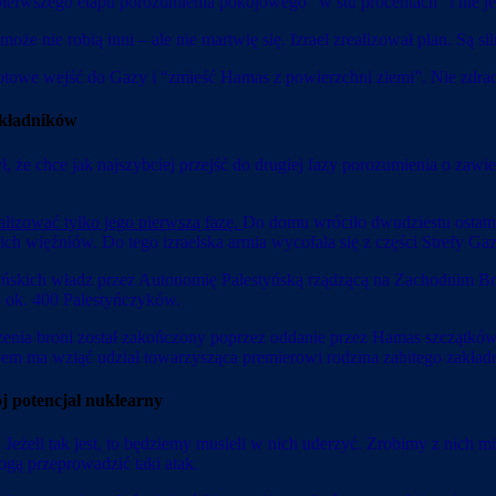
ierwszego etapu porozumienia pokojowego “w stu procentach” i nie jes
oże nie robią inni – ale nie martwię się. Izrael zrealizował plan. Są sil
otowe wejść do Gazy i “zmieść Hamas z powierzchni ziemi”. Nie zdrad
akładników
 że chce jak najszybciej przejść do drugiej fazy porozumienia o zawi
ealizować tylko jego pierwszą fazę.
Do domu wróciło dwudziestu ostatn
ch więźniów. Do tego izraelska armia wycofała się z części Strefy Gazy
skich władz przez Autonomię Palestyńską rządzącą na Zachodnim Brze
o ok. 400 Palestyńczyków.
zenia broni został zakończony poprzez oddanie przez Hamas szczątków 
em ma wziąć udział towarzysząca premierowi rodzina zabitego zakład
j potencjał nuklearny
Jeżeli tak jest, to będziemy musieli w nich uderzyć. Zrobimy z nich mi
gą przeprowadzić taki atak.