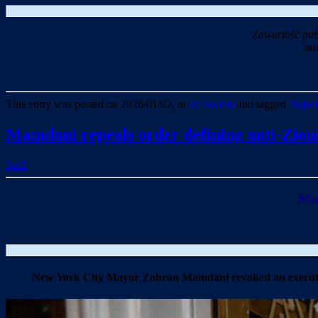
Zawartość pub
an
This entry was posted on 2026/01/02, in
Ze Swiata
and tagged
Najwie
Mamdani repeals order defining anti-Zion
Jan
2
Mam
New York City Mayor Zohran Mamdani revoked an executive o