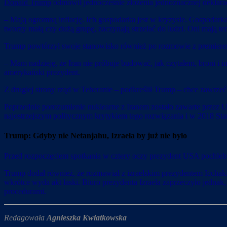
Donald Trump
odmówił jednocześnie złożenia jednoznacznej deklaracj
– Mają ogromną inflację. Ich gospodarka jest w kryzysie. Gospodarka
tworzy małą czy dużą grupę, zaczynają strzelać do ludzi. Oni mają ten
Trump powtórzył swoje stanowisko również po rozmowie z premierem 
– Mam nadzieję, że Iran nie próbuje budować, jak czytałem, broni i in
amerykański prezydent.
Z drugiej strony rząd w Teheranie – podkreślił Trump – chce zawrz
Poprzednie porozumienie nuklearne z Iranem zostało zawarte przez
najostrzejszym politycznym krytykiem tego rozwiązania i w 2018 S
Trump: Gdyby nie Netanjahu, Izraela by już nie było
Przed rozpoczęciem spotkania w cztery oczy prezydent USA pochlebnie 
Trump dodał również, że rozmawiał z izraelskim prezydentem Iccha
wkrótce wyda akt łaski. Biuro prezydenta Izraela zaprzeczyło jednak
procedurami.
Redagowała
Agnieszka Kwiatkowska