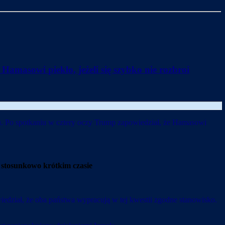
masowi piekło, jeżeli się szybko nie rozbroi
u. Po spotkaniu w cztery oczy Trump zapowiedział, że Hamasowi
 w stosunkowo krótkim czasie
edział, że oba państwa wypracują w tej kwestii zgodne stanowisko.