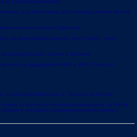
 się on z potężnymi problemami.
apominajcie, że za każdym razem, gdy wybuchają zamieszki albo ktoś
e odbudować swoich możliwości jądrowych.
zyliśmy, ale prawdopodobnie korzysta z innych miejsc – mówił
sł dwustronnych rozmów z Iranem w tej kwestii.
wycięstwem w
wyborach
prezydenckich w 2016 r. Trump był
a czele rządu stał ktoś inny, to “Izraela by już nie było”.
 związku z ciążącymi na nim zarzutami korupcyjnymi i że Hercog
ie działania w tym zakresie zostaną przeprowadzone zgodnie z