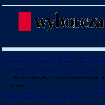
W poniedziałek prezydent USA Donald Trump powitał w swojej rezyd
zostanie wyznaczony termin na rozbrojenie się i organizacja będzie mi
– Hamas dostanie bardzo niewiele czasu na rozbrojenie i zobaczymy,
– Ale jeśli się nie rozbroją – a przecież się na to zgodzili
– dodał Trump.
Prezydent USA mówił również o polityce Izraela względem Zachodnieg
– [Netanjahu] postąpi właściwie – oznajmił Trump.