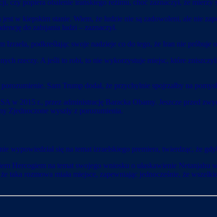
i, czy popiera obalenie irańskiego reżimu, choć zaznaczył, że mierzy
 jest w kiepskim stanie. Wiem, że ludzie nie są zadowoleni, ale nie z
dencję do zabijania ludzi – zaznaczył.
Izraela, podkreślając swoje nadzieje co do tego, że Iran nie próbuj
nych rzeczy. A jeśli to robi, to nie wykorzystuje miejsc, które zniszc
eć porozumienie. Sam Trump dodał, że przychylnie spojrzałby na pomy
 USA w 2015 r., przez administrację Baracka Obamy. Jeszcze przed z
tany Zjednoczone wyszły z porozumienia.
wypowiedział się na temat izraelskiego premiera, twierdząc, że gdyby n
kiem Hercogiem na temat swojego wniosku o ułaskawienie Netanjahu w
, że taka rozmowa miała miejsce, zapewniając jednocześnie, że wszelk