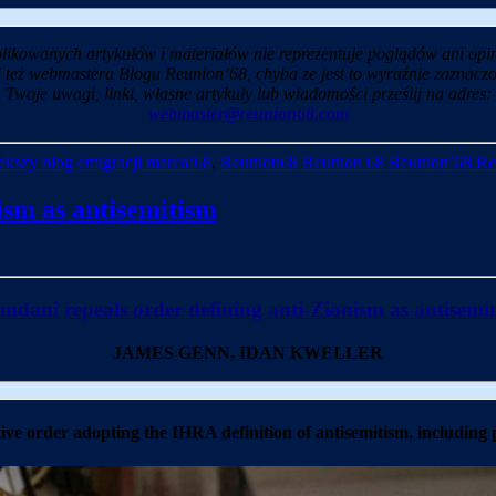
likowanych artykułów i materiałów nie reprezentuje poglądów ani opin
i też webmastera Blogu Reunion’68, chyba ze jest to wyraźnie zaznaczo
Twoje uwagi, linki, własne artykuły lub wiadomości prześlij na adres:
webmaster@reunion68.com
kszy blog emigracji marca’68
,
Reunion68 Reunion 68 Reunion’68 Re
ism as antisemitism
dani repeals order defining anti-Zionism as antisemi
JAMES GENN, IDAN KWELLER
rder adopting the IHRA definition of antisemitism, including prov