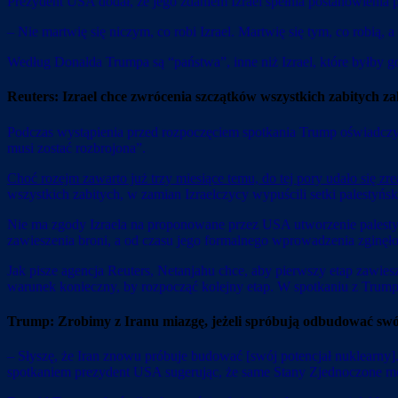
Prezydent USA dodał, że jego zdaniem Izrael spełnia postanowienia p
– Nie martwię się niczym, co robi Izrael. Martwię się tym, co robią, a m
Według Donalda Trumpa są “państwa”, inne niż Izrael, które byłby g
Reuters: Izrael chce zwrócenia szczątków wszystkich zabitych z
Podczas wystąpienia przed rozpoczęciem spotkania Trump oświadczył,
musi zostać rozbrojona”.
Choć rozejm zawarto już trzy miesiące temu, do tej pory udało się zr
wszystkich zabitych, w zamian Izraelczycy wypuścili setki palestyński
Nie ma zgody Izraela na proponowane przez USA utworzenie palestyń
zawieszenia broni, a od czasu jego formalnego wprowadzenia zginęł
Jak pisze agencja Reuters, Netanjahu chce, aby pierwszy etap zawies
warunek konieczny, by rozpocząć kolejny etap. W spotkaniu z Trump
Trump: Zrobimy z Iranu miazgę, jeżeli spróbują odbudować swó
– Słyszę, że Iran znowu próbuje budować [swój potencjał nuklearny]. 
spotkaniem prezydent USA sugerując, że same Stany Zjednoczone mo