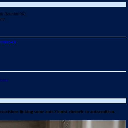
ii Reunion’68,
ne.
union-68
.
tism
isions linking some anti-Zionist rhetoric to antisemitism.