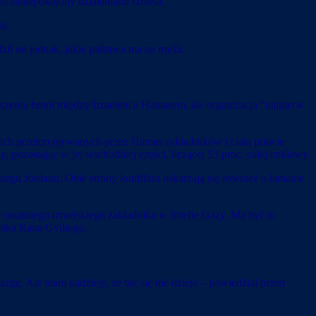
t zaniepokojony działaniami Izraela.
ni.
ził on jednak, jakie państwa ma na myśli.
eszeniu broni między Izraelem a Hamasem, ale organizacja “najpierw
ich przetrzymywanych przez Hamas zakładników i ciała prawie
, pozostając w jej wschodniej części, liczącej 53 proc. całej enklawy.
gu Jordanu. Obie strony konfliktu oskarżają się również o łamanie
ostatniego izraelskiego zakładnika w Strefie Gazy. Ma być to
nika Rana Gviliego.
azgę. Ale mam nadzieję, że tak się nie dzieje – powiedział przed