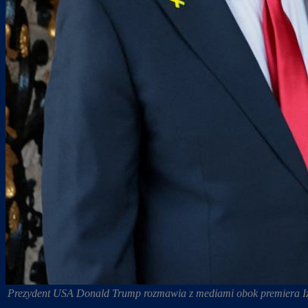
Prezydent USA Donald Trump rozmawia z mediami obok premiera Izr